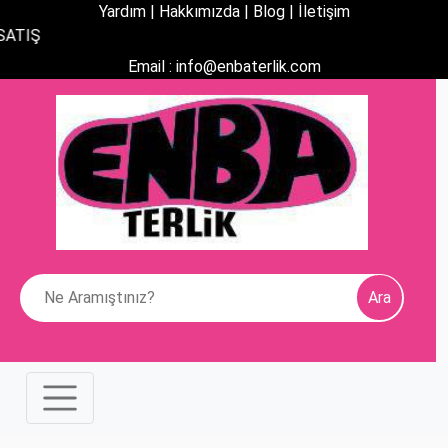
Yardım |
Hakkımızda |
Blog |
İletişim
KAMPANYA:
%30 İNDİRİMLİ
Email : info@enbaterlik.com