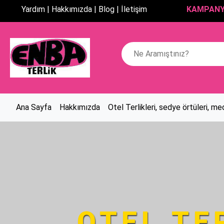
Yardım |
Hakkımızda |
Blog |
KAMPANYA:
İletişim
%30 İNDİRİMLİ
Ana Sayfa
Hakkımızda
Otel Terlikleri, sedye örtüleri, med
OTEL TE